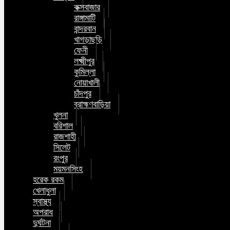
কক্সবাজার
রাঙ্গামাটি
বান্দরবান
খাগড়াছড়ি
ফেনী
লক্ষ্মীপুর
কুমিল্লা
নোয়াখালী
চাঁদপুর
ব্রাহ্মণবাড়িয়া
খুলনা
বরিশাল
রাজশাহী
সিলেট
রংপুর
ময়মনসিংহ
হরেক রকম
খেলাধুলা
স্বাস্থ্য
অপরাধ
দুর্ঘটনা