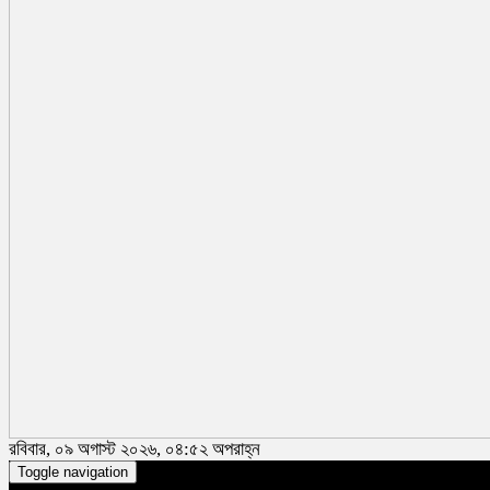
রবিবার, ০৯ অগাস্ট ২০২৬, ০৪:৫২ অপরাহ্ন
Toggle navigation