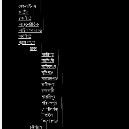
হেডলাইনস
জাতীয়
রাজনীতি
আন্তর্জাতিক
আইন আদালত
অর্থনীতি
গ্রাম বাংলা
ঢাকা
গাজীপুর
নরসিংদী
মানিকগঞ্জ
মুন্সিগঞ্জ
নারায়নগঞ্জ
ফরিদপুর
রাজবাড়ী
মাদারিপুর
শরিয়তপুর
গোপালগঞ্জ
টাঙ্গাইল
কিশোরগঞ্জ
চট্টগ্রাম