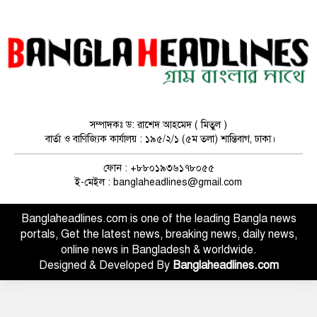
জবি, ঢাকা কলেজ ও আলিয়া মাদ্রাসায়
ছাত্রদল-শিবির সংঘর্ষ, আহত, উত্তেজনা
বিভেদ চলতে থাকলে হাসিনা প্যারাসুট
নিয়ে নামার চেষ্টা করবে: জামায়াতকে
রিজভী
সম্পাদকঃ ড: রাশেদ আহমেদ ( মিতুল )
বার্তা ও বাণিজ্যিক কার্যালয় : ১৯৫/২/১ (৫ম তলা) শান্তিবাগ, ঢাকা।
ফ্যাসিস্টদের ফটোকপি বিএনপির মধ্যে
দেখতে পাচ্ছি : জামায়াত আমির
ফোন : +৮৮০১৯৩৬১৭৮০৫৫
ই-মেইল : banglaheadlines@gmail.com
Banglaheadlines.com is one of the leading Bangla news
দুবাইয়ে বেনজীরের জামিন বাতিলে কাজ
portals, Get the latest news, breaking news, daily news,
করছে সরকার
online news in Bangladesh & worldwide.
Designed & Developed By
Banglaheadlines.com
তারেক রহমানকে দলের রাষ্ট্রপতি প্রার্থী