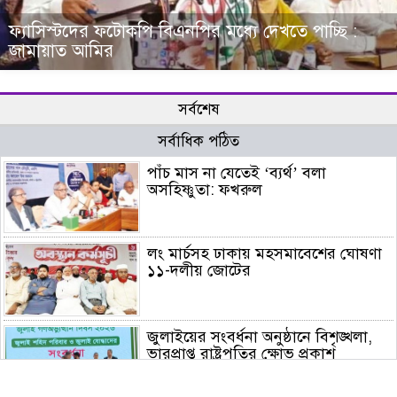
ফ্যাসিস্টদের ফটোকপি বিএনপির মধ্যে দেখতে পাচ্ছি :
জামায়াত আমির
সর্বশেষ
সর্বাধিক পঠিত
পাঁচ মাস না যেতেই ‘ব্যর্থ’ বলা
অসহিষ্ণুতা: ফখরুল
লং মার্চসহ ঢাকায় মহসমাবেশের ঘোষণা
১১-দলীয় জোটের
জুলাইয়ের সংবর্ধনা অনুষ্ঠানে বিশৃঙ্খলা,
ভারপ্রাপ্ত রাষ্ট্রপতির ক্ষোভ প্রকাশ