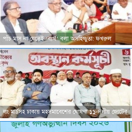
পাঁচ মাস না যেতেই ‘ব্যর্থ’ বলা অসহিষ্ণুতা: ফখরুল
লং মার্চসহ ঢাকায় মহসমাবেশের ঘোষণা ১১-দলীয় জোটের