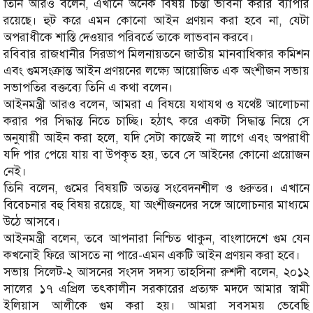
তিনি আরও বলেন, এখানে অনেক বিষয় চিন্তা ভাবনা করার ব্যাপার
রয়েছে। হুট করে এমন কোনো আইন প্রণয়ন করা হবে না, যেটা
অপরাধীকে শাস্তি দেওয়ার পরিবর্তে তাকে লাভবান করবে।
রবিবার রাজধানীর সিরডাপ মিলনায়তনে জাতীয় মানবাধিকার কমিশন
এবং গুমসংক্রান্ত আইন প্রণয়নের লক্ষ্যে আয়োজিত এক অংশীজন সভায়
সভাপতির বক্তব্যে তিনি এ কথা বলেন।
আইনমন্ত্রী আরও বলেন, আমরা এ বিষয়ে যথাযথ ও যথেষ্ট আলোচনা
করার পর সিদ্ধান্ত নিতে চাচ্ছি। হঠাৎ করে একটা সিদ্ধান্ত নিয়ে সে
অনুযায়ী আইন করা হলে, যদি সেটা কাজেই না লাগে এবং অপরাধী
যদি পার পেয়ে যায় বা উপকৃত হয়, তবে সে আইনের কোনো প্রয়োজন
নেই।
তিনি বলেন, গুমের বিষয়টি অত্যন্ত সংবেদনশীল ও গুরুতর। এখানে
বিবেচনার বহু বিষয় রয়েছে, যা অংশীজনদের সঙ্গে আলোচনার মাধ্যমে
উঠে আসবে।
আইনমন্ত্রী বলেন, তবে আপনারা নিশ্চিত থাকুন, বাংলাদেশে গুম যেন
কখনোই ফিরে আসতে না পারে-এমন একটি আইন প্রণয়ন করা হবে।
সভায় সিলেট-২ আসনের সংসদ সদস্য তাহসিনা রুশদী বলেন, ২০১২
সালের ১৭ এপ্রিল তৎকালীন সরকারের প্রত্যক্ষ মদদে আমার স্বামী
ইলিয়াস আলীকে গুম করা হয়। আমরা সবসময় ভেবেছি