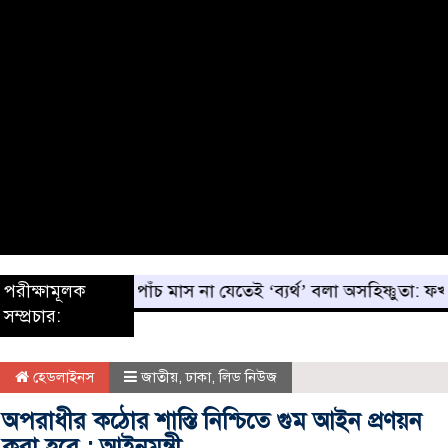
পরীক্ষামূলক
পাঁচ মাস না যেতেই ‘ব্যর্থ’ বলা অসহিষ্ণুতা: ফখরুল
সম্প্রচার:
হেডলাইনস
জাতীয়
,
ঢাকা
,
লিড নিউজ
অপরাধীর কঠোর শাস্তি নিশ্চিতে গুম আইন প্রণয়ন
করা হবে : আইনমন্ত্রী