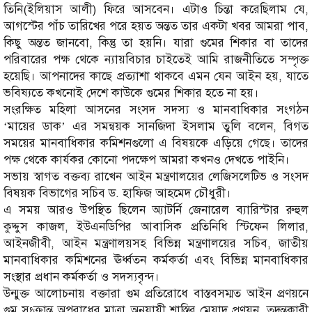
তিনি(ইলিয়াস আলী) ফিরে আসবেন। এটাও চিন্তা করেছিলাম যে,
আগস্টের পাঁচ তারিখের পরে হয়ত অন্তত তার একটা খবর আমরা পাব,
কিছু অন্তত জানবো, কিন্তু তা হয়নি। যারা গুমের শিকার বা তাদের
পরিবারের পক্ষ থেকে ন্যায়বিচার চাইতেই আমি রাজনীতিতে সম্পৃক্ত
হয়েছি। আপনাদের কাছে প্রত্যাশা থাকবে এমন যেন আইন হয়, যাতে
ভবিষ্যতে কখনোই দেশে কাউকে গুমের শিকার হতে না হয়।
সংরক্ষিত মহিলা আসনের সংসদ সদস্য ও মানবাধিকার সংগঠন
‘মায়ের ডাক’ এর সমন্বয়ক সানজিদা ইসলাম তুলি বলেন, বিগত
সময়ের মানবাধিকার কমিশনগুলো এ বিষয়কে এড়িয়ে গেছে। তাদের
পক্ষ থেকে কার্যকর কোনো পদক্ষেপ আমরা কখনও দেখতে পাইনি।
সভায় স্বাগত বক্তব্য রাখেন আইন মন্ত্রণালয়ের লেজিসলেটিভ ও সংসদ
বিষয়ক বিভাগের সচিব ড. হাফিজ আহমেদ চৌধুরী।
এ সময় আরও উপস্থিত ছিলেন অ্যাটর্নি জেনারেল ব্যারিস্টার রুহুল
কুদ্দুস কাজল, ইউএনডিপির আবাসিক প্রতিনিধি স্টিফেন লিলার,
আইনজীবী, আইন মন্ত্রণালয়সহ বিভিন্ন মন্ত্রণালয়ের সচিব, জাতীয়
মানবাধিকার কমিশনের ঊর্ধ্বতন কর্মকর্তা এবং বিভিন্ন মানবাধিকার
সংস্থার প্রধান কর্মকর্তা ও সদস্যবৃন্দ।
উন্মুক্ত আলোচনায় বক্তারা গুম প্রতিরোধে বাস্তবসম্মত আইন প্রণয়নে
গুম সংক্রান্ত অপরাধের মাত্রা অনুযায়ী শাস্তির মেয়াদ প্রণয়ন, তদন্তকারী