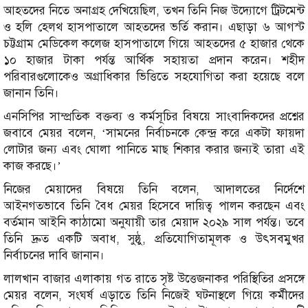
আহতদের নিতে অনাগ্রহ দেখিয়েছিল, তখন তিনি নিজ উদ্যোগে ট্রিটমেন্ট
ও হলি হেলথ হাসপাতালে আহতদের ভর্তি করান। এছাড়া ৬ আগস্ট
চট্টগ্রাম মেডিকেল কলেজ হাসপাতালে গিয়ে আহতদের ৫ হাজার থেকে
১০ হাজার টাকা পর্যন্ত আর্থিক সহায়তা প্রদান করেন। শহীদ
পরিবারগুলোকেও অগ্রাধিকার ভিত্তিতে সহযোগিতা করা হয়েছে বলে
জানান তিনি।
এনসিপির সাম্প্রতিক বক্তব্য ও কর্মসূচির বিষয়ে সাংবাদিকদের প্রশ্নের
জবাবে মেয়র বলেন, ‘সামনের নির্বাচনকে কেন্দ্র করে একটা ফায়দা
লোটার জন্য এবং ঘোলা পানিতে মাছ শিকার করার জন্যই তারা এই
কাজ করছে।’
নিজের মেয়াদের বিষয়ে তিনি বলেন, আদালতের নির্দেশে
আইনগতভাবে তিনি বৈধ মেয়র হিসেবে দায়িত্ব পালন করছেন এবং
বর্তমান আইনি কাঠামো অনুযায়ী তার মেয়াদ ২০২৯ সাল পর্যন্ত। তবে
তিনি দ্রুত একটি অবাধ, সুষ্ঠু, প্রতিযোগিতামূলক ও উৎসবমুখর
নির্বাচনের দাবি জানান।
লালখান বাজার এলাকায় গত রাতে সৃষ্ট উত্তেজনাকর পরিস্থিতির প্রসঙ্গে
মেয়র বলেন, সংঘর্ষ এড়াতে তিনি নিজেই ঘটনাস্থলে গিয়ে কর্মীদের