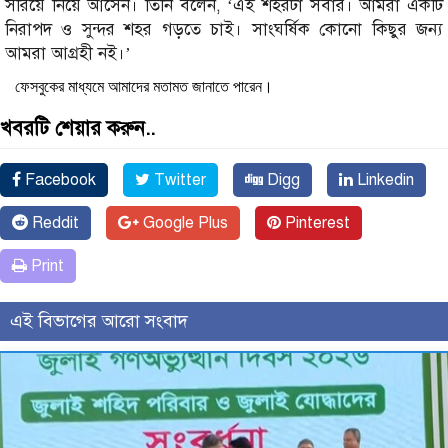
সরিয়ে নিয়ে আসেন। তিনি বলেন, ‘এই শহরটা সবার। আমরা একটি
নিরাপদ ও সুন্দর শহর গড়তে চাই। সাংঘর্ষিক কোনো কিছুর জন্য
আমরা আগ্রহী নই।’
ফেসবুকের মাধ্যমে আমাদের মতামত জানাতে পারেন।
খবরটি শেয়ার করুন..
Facebook
Twitter
Digg
Linkedin
Reddit
Google Plus
Pinterest
Print
এই বিভাগের আরো সংবাদ