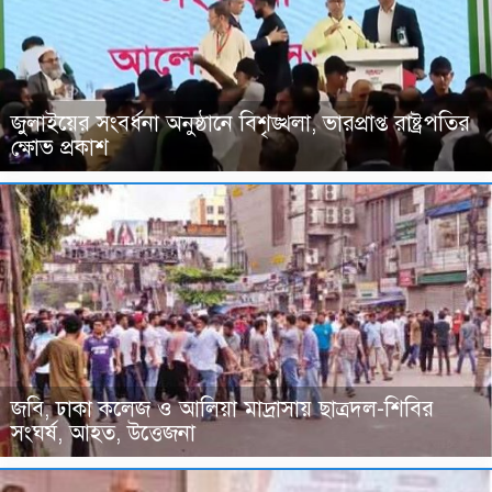
জুলাইয়ের সংবর্ধনা অনুষ্ঠানে বিশৃঙ্খলা, ভারপ্রাপ্ত রাষ্ট্রপতির
ক্ষোভ প্রকাশ
জবি, ঢাকা কলেজ ও আলিয়া মাদ্রাসায় ছাত্রদল-শিবির
সংঘর্ষ, আহত, উত্তেজনা