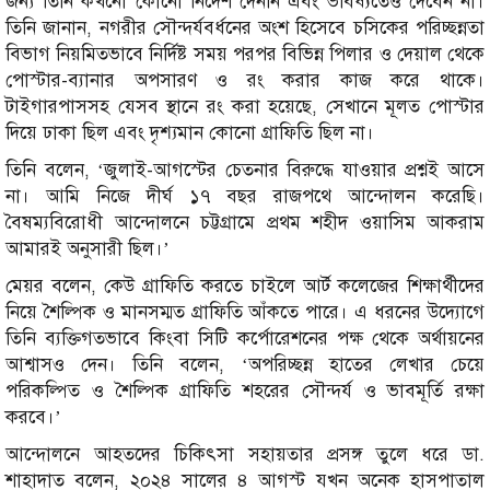
জন্য তিনি কখনো কোনো নির্দেশ দেননি এবং ভবিষ্যতেও দেবেন না।
তিনি জানান, নগরীর সৌন্দর্যবর্ধনের অংশ হিসেবে চসিকের পরিচ্ছন্নতা
বিভাগ নিয়মিতভাবে নির্দিষ্ট সময় পরপর বিভিন্ন পিলার ও দেয়াল থেকে
পোস্টার-ব্যানার অপসারণ ও রং করার কাজ করে থাকে।
টাইগারপাসসহ যেসব স্থানে রং করা হয়েছে, সেখানে মূলত পোস্টার
দিয়ে ঢাকা ছিল এবং দৃশ্যমান কোনো গ্রাফিতি ছিল না।
তিনি বলেন, ‘জুলাই-আগস্টের চেতনার বিরুদ্ধে যাওয়ার প্রশ্নই আসে
না। আমি নিজে দীর্ঘ ১৭ বছর রাজপথে আন্দোলন করেছি।
বৈষম্যবিরোধী আন্দোলনে চট্টগ্রামে প্রথম শহীদ ওয়াসিম আকরাম
আমারই অনুসারী ছিল।’
মেয়র বলেন, কেউ গ্রাফিতি করতে চাইলে আর্ট কলেজের শিক্ষার্থীদের
নিয়ে শৈল্পিক ও মানসম্মত গ্রাফিতি আঁকতে পারে। এ ধরনের উদ্যোগে
তিনি ব্যক্তিগতভাবে কিংবা সিটি কর্পোরেশনের পক্ষ থেকে অর্থায়নের
আশ্বাসও দেন। তিনি বলেন, ‘অপরিচ্ছন্ন হাতের লেখার চেয়ে
পরিকল্পিত ও শৈল্পিক গ্রাফিতি শহরের সৌন্দর্য ও ভাবমূর্তি রক্ষা
করবে।’
আন্দোলনে আহতদের চিকিৎসা সহায়তার প্রসঙ্গ তুলে ধরে ডা.
শাহাদাত বলেন, ২০২৪ সালের ৪ আগস্ট যখন অনেক হাসপাতাল