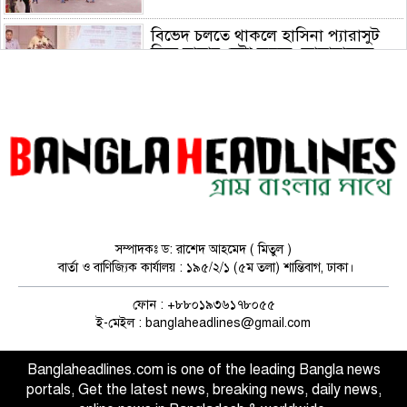
বিভেদ চলতে থাকলে হাসিনা প্যারাসুট
নিয়ে নামার চেষ্টা করবে: জামায়াতকে
রিজভী
ফ্যাসিস্টদের ফটোকপি বিএনপির মধ্যে
দেখতে পাচ্ছি : জামায়াত আমির
সম্পাদকঃ ড: রাশেদ আহমেদ ( মিতুল )
বার্তা ও বাণিজ্যিক কার্যালয় : ১৯৫/২/১ (৫ম তলা) শান্তিবাগ, ঢাকা।
ফোন : +৮৮০১৯৩৬১৭৮০৫৫
ই-মেইল : banglaheadlines@gmail.com
Banglaheadlines.com is one of the leading Bangla news
portals, Get the latest news, breaking news, daily news,