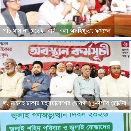
পাঁচ মাস না যেতেই ‘ব্যর্থ’ বলা অসহিষ্ণুতা: ফখরুল
লং মার্চসহ ঢাকায় মহসমাবেশের ঘোষণা ১১-দলীয় জোটের