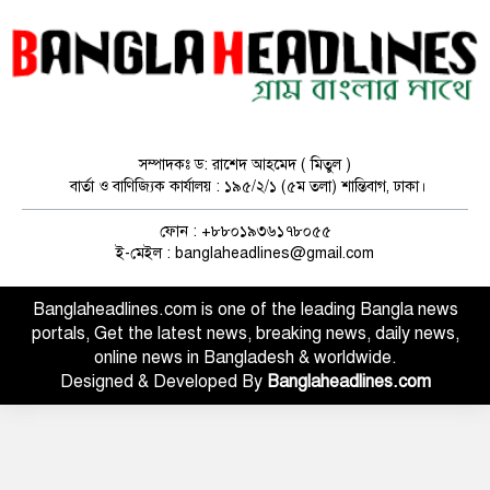
জবি, ঢাকা কলেজ ও আলিয়া মাদ্রাসায়
ছাত্রদল-শিবির সংঘর্ষ, আহত, উত্তেজনা
বিভেদ চলতে থাকলে হাসিনা প্যারাসুট
নিয়ে নামার চেষ্টা করবে: জামায়াতকে
রিজভী
সম্পাদকঃ ড: রাশেদ আহমেদ ( মিতুল )
বার্তা ও বাণিজ্যিক কার্যালয় : ১৯৫/২/১ (৫ম তলা) শান্তিবাগ, ঢাকা।
ফ্যাসিস্টদের ফটোকপি বিএনপির মধ্যে
দেখতে পাচ্ছি : জামায়াত আমির
ফোন : +৮৮০১৯৩৬১৭৮০৫৫
ই-মেইল : banglaheadlines@gmail.com
Banglaheadlines.com is one of the leading Bangla news
দুবাইয়ে বেনজীরের জামিন বাতিলে কাজ
portals, Get the latest news, breaking news, daily news,
করছে সরকার
online news in Bangladesh & worldwide.
Designed & Developed By
Banglaheadlines.com
তারেক রহমানকে দলের রাষ্ট্রপতি প্রার্থী
নির্ধারণের দায়িত্ব