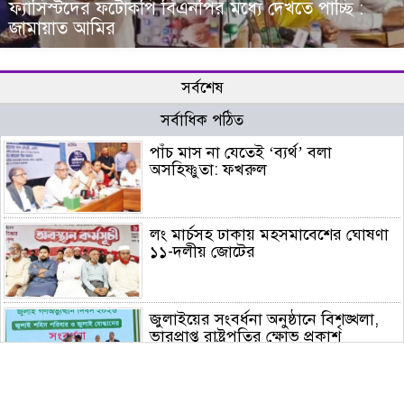
ফ্যাসিস্টদের ফটোকপি বিএনপির মধ্যে দেখতে পাচ্ছি :
জামায়াত আমির
সর্বশেষ
সর্বাধিক পঠিত
পাঁচ মাস না যেতেই ‘ব্যর্থ’ বলা
অসহিষ্ণুতা: ফখরুল
লং মার্চসহ ঢাকায় মহসমাবেশের ঘোষণা
১১-দলীয় জোটের
জুলাইয়ের সংবর্ধনা অনুষ্ঠানে বিশৃঙ্খলা,
ভারপ্রাপ্ত রাষ্ট্রপতির ক্ষোভ প্রকাশ