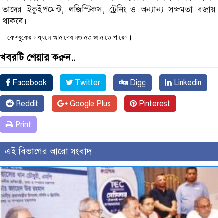
তাদের ইকুইপমেন্ট, লজিস্টিকস, ট্রেনিং ও অন্যান্য সক্ষমতা বজায়
থাকবে।
ফেসবুকের মাধ্যমে আমাদের মতামত জানাতে পারেন।
খবরটি শেয়ার করুন..
Facebook
Twitter
Digg
Linkedin
Reddit
Google Plus
Pinterest
Print
এই বিভাগের আরো সংবাদ