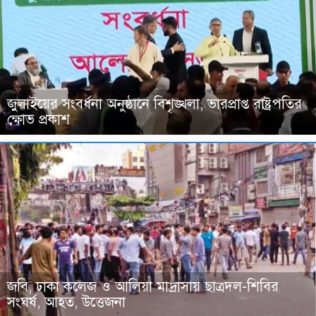
জুলাইয়ের সংবর্ধনা অনুষ্ঠানে বিশৃঙ্খলা, ভারপ্রাপ্ত রাষ্ট্রপতির
ক্ষোভ প্রকাশ
জবি, ঢাকা কলেজ ও আলিয়া মাদ্রাসায় ছাত্রদল-শিবির
সংঘর্ষ, আহত, উত্তেজনা