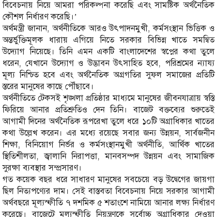
বিবেচনায় নিয়ে আমরা পরিকল্পনা করেছি এবং সামষ্টিক অর্থনৈতিক
কৌশল নির্ধারণ করেছি।’
অর্থমন্ত্রী জানান, অর্থনীতিকে আরও উৎপাদনমুখী, কর্মসংস্থান ভিত্তিক ও
অন্তর্ভুক্তিমূলক ধারায় এগিয়ে নিতে সরকার বিভিন্ন খাতে সমন্বিত
উদ্যোগ নিয়েছে। তিনি এমন একটি বাংলাদেশের স্বপ্নের কথা তুলে
ধরেন, যেখানে উদ্যোগ ও উদ্ভাবন উৎসাহিত হবে, পরিশ্রমের ন্যায্য
মূল্য নিশ্চিত হবে এবং অর্থনৈতিক অগ্রগতির সুফল সমাজের প্রতিটি
স্তরের মানুষের কাছে পৌঁছাবে।
অর্থনীতিতে টেকসই শৃঙ্খলা প্রতিষ্ঠার মাধ্যমে মানুষের জীবনযাত্রায় স্বস্তি
ফিরিয়ে আনার প্রতিশ্রুতিও দেন তিনি। বাজেট বক্তব্যের শুরুতেই
আগামী দিনের অর্থনৈতিক রূপরেখা তুলে ধরে ১০টি অগ্রাধিকার খাতের
কথা উল্লেখ করেন। এর মধ্যে রয়েছে সবার জন্য উন্নয়ন, সার্বজনীন
শিক্ষা, বিনিয়োগ নির্ভর ও কর্মসংস্থানমুখী অর্থনীতি, আর্থিক খাতের
স্থিতিশীলতা, জ্বালানি নিরাপত্তা, মানবসম্পদ উন্নয়ন এবং সামাজিক
সুরক্ষা ব্যবস্থার সম্প্রসারণ।
গত কয়েক বছর ধরে সাধারণ মানুষের সবচেয়ে বড় উদ্বেগের জায়গা
ছিল নিত্যপণ্যের দাম। সেই বাস্তবতা বিবেচনায় নিয়ে সরকার আগামী
অর্থবছরে মূল্যস্ফীতি ৭ দশমিক ৫ শতাংশে নামিয়ে আনার লক্ষ্য নির্ধারণ
করেছে। বাজেটে মূল্যস্ফীতি নিয়ন্ত্রণকে সর্বোচ্চ অগ্রাধিকার দেওয়া