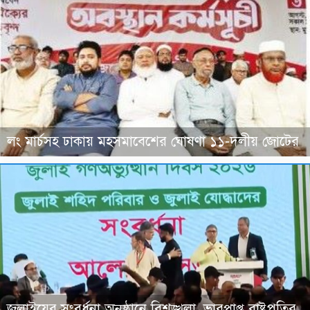
লং মার্চসহ ঢাকায় মহসমাবেশের ঘোষণা ১১-দলীয় জোটের
জুলাইয়ের সংবর্ধনা অনুষ্ঠানে বিশৃঙ্খলা, ভারপ্রাপ্ত রাষ্ট্রপতির