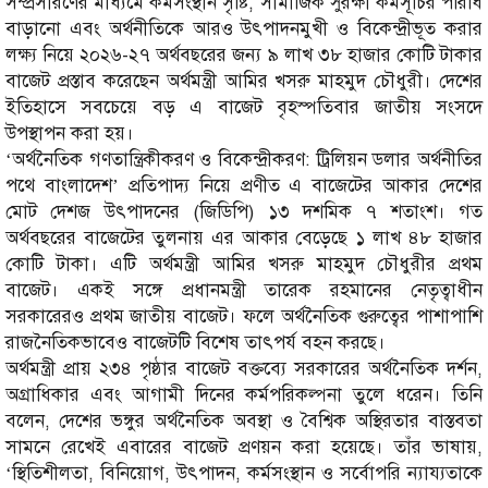
সম্প্রসারণের মাধ্যমে কর্মসংস্থান সৃষ্টি, সামাজিক সুরক্ষা কর্মসূচির পরিধি
বাড়ানো এবং অর্থনীতিকে আরও উৎপাদনমুখী ও বিকেন্দ্রীভূত করার
লক্ষ্য নিয়ে ২০২৬-২৭ অর্থবছরের জন্য ৯ লাখ ৩৮ হাজার কোটি টাকার
বাজেট প্রস্তাব করেছেন অর্থমন্ত্রী আমির খসরু মাহমুদ চৌধুরী। দেশের
ইতিহাসে সবচেয়ে বড় এ বাজেট বৃহস্পতিবার জাতীয় সংসদে
উপস্থাপন করা হয়।
‘অর্থনৈতিক গণতান্ত্রিকীকরণ ও বিকেন্দ্রীকরণ: ট্রিলিয়ন ডলার অর্থনীতির
পথে বাংলাদেশ’ প্রতিপাদ্য নিয়ে প্রণীত এ বাজেটের আকার দেশের
মোট দেশজ উৎপাদনের (জিডিপি) ১৩ দশমিক ৭ শতাংশ। গত
অর্থবছরের বাজেটের তুলনায় এর আকার বেড়েছে ১ লাখ ৪৮ হাজার
কোটি টাকা। এটি অর্থমন্ত্রী আমির খসরু মাহমুদ চৌধুরীর প্রথম
বাজেট। একই সঙ্গে প্রধানমন্ত্রী তারেক রহমানের নেতৃত্বাধীন
সরকারেরও প্রথম জাতীয় বাজেট। ফলে অর্থনৈতিক গুরুত্বের পাশাপাশি
রাজনৈতিকভাবেও বাজেটটি বিশেষ তাৎপর্য বহন করছে।
অর্থমন্ত্রী প্রায় ২৩৪ পৃষ্ঠার বাজেট বক্তব্যে সরকারের অর্থনৈতিক দর্শন,
অগ্রাধিকার এবং আগামী দিনের কর্মপরিকল্পনা তুলে ধরেন। তিনি
বলেন, দেশের ভঙ্গুর অর্থনৈতিক অবস্থা ও বৈশ্বিক অস্থিরতার বাস্তবতা
সামনে রেখেই এবারের বাজেট প্রণয়ন করা হয়েছে। তাঁর ভাষায়,
‘স্থিতিশীলতা, বিনিয়োগ, উৎপাদন, কর্মসংস্থান ও সর্বোপরি ন্যায্যতাকে