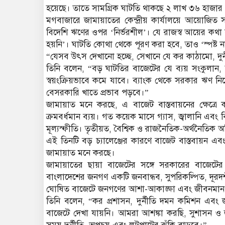
হয়েছে। তাতে সামগ্রিক ঘাটতি থাকছে ২ লাখ ৩৬ হাজার
মগবাজারে জামায়াতের কেন্দ্রীয় কার্যালয়ে আয়োজিত
বিদেশি ঋণের ওপর ‘নির্ভরশীল’। যে রাজস্ব আয়ের কথা 
হয়নি’। ঘাটতি কোথা থেকে পূরণ করা হবে, তাও ‘স্পষ্ট 
“যেসব উৎস দেখানো হচ্ছে, সেখানে যে কর কাঠামো, দুর্ন
তিনি বলেন, “বড় ঘাটতির বাজেটের যে ব্যয় সংকুলান, 
স্বয়ংক্রিয়ভাবে কমে যাবে। ব্যাংক থেকে সরকার ঋণ ন
বেসরকারি খাতে প্রভাব পড়বে।”
জামায়াত মনে করছে, এ বাজেট বাস্তবায়নের ক্ষেত্রে 
ক্রমবর্ধমান ব্যয়। গত কয়েক মাসে গ্যাস, জ্বালানি এবং 
মূল্যস্ফীতি। তৃতীয়ত, বৈশ্বিক ও রাজনৈতিক-অর্থনৈতিক অ
এই তিনটি বড় চ্যালেঞ্জের কারণে বাজেট বাস্তবায়ন এবং 
জামায়াত মনে করছে।
জামায়াতের ছায়া বাজেটের সঙ্গে সরকারের বাজেটে
বাংলাদেশের জনগণ একটি জনবান্ধব, সুপরিকল্পিত, দূরদর্শ
ঘোষিত বাজেটে জনগণের আশা-আকাঙ্ক্ষা এবং জীবনমান উন্ন
তিনি বলেন, “কর প্রশাসন, দুর্নীতি দমন কমিশন এবং জব
বাজেটে দেখা যায়নি। আমরা আশঙ্কা করছি, সুশাসন ও জব