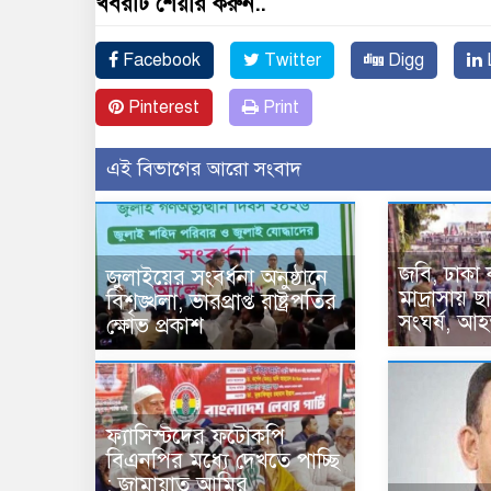
খবরটি শেয়ার করুন..
Facebook
Twitter
Digg
L
Pinterest
Print
এই বিভাগের আরো সংবাদ
জবি, ঢাকা
জুলাইয়ের সংবর্ধনা অনুষ্ঠানে
মাদ্রাসায় ছ
বিশৃঙ্খলা, ভারপ্রাপ্ত রাষ্ট্রপতির
সংঘর্ষ, আহ
ক্ষোভ প্রকাশ
ফ্যাসিস্টদের ফটোকপি
বিএনপির মধ্যে দেখতে পাচ্ছি
: জামায়াত আমির