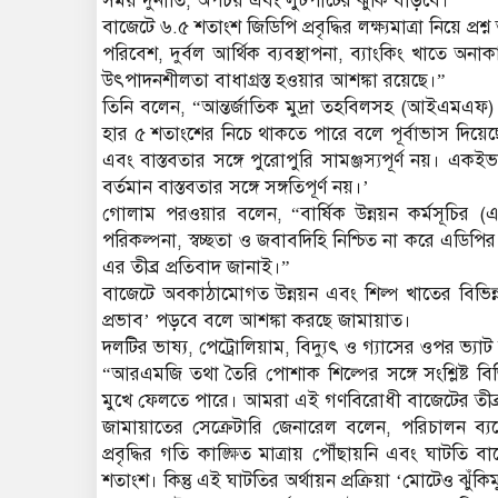
সময় দুর্নীতি, অপচয় এবং লুটপাটের ঝুঁকি বাড়বে।”
বাজেটে ৬.৫ শতাংশ জিডিপি প্রবৃদ্ধির লক্ষ্যমাত্রা নিয়ে প
পরিবেশ, দুর্বল আর্থিক ব্যবস্থাপনা, ব্যাংকিং খাতে অনাকা
উৎপাদনশীলতা বাধাগ্রস্ত হওয়ার আশঙ্কা রয়েছে।”
তিনি বলেন, “আন্তর্জাতিক মুদ্রা তহবিলসহ (আইএমএফ) বিভ
হার ৫ শতাংশের নিচে থাকতে পারে বলে পূর্বাভাস দিয়েছে। স
এবং বাস্তবতার সঙ্গে পুরোপুরি সামঞ্জস্যপূর্ণ নয়। একইভা
বর্তমান বাস্তবতার সঙ্গে সঙ্গতিপূর্ণ নয়।’
গোলাম পরওয়ার বলেন, “বার্ষিক উন্নয়ন কর্মসূচির 
পরিকল্পনা, স্বচ্ছতা ও জবাবদিহি নিশ্চিত না করে এডিপি
এর তীব্র প্রতিবাদ জানাই।”
বাজেটে অবকাঠামোগত উন্নয়ন এবং শিল্প খাতের বিভিন্
প্রভাব’ পড়বে বলে আশঙ্কা করছে জামায়াত।
দলটির ভাষ্য, পেট্রোলিয়াম, বিদ্যুৎ ও গ্যাসের ওপর ভ্যাট
“আরএমজি তথা তৈরি পোশাক শিল্পের সঙ্গে সংশ্লিষ্ট বিভি
মুখে ফেলতে পারে। আমরা এই গণবিরোধী বাজেটের তীব্র ন
জামায়াতের সেক্রেটারি জেনারেল বলেন, পরিচালন ব্য
প্রবৃদ্ধির গতি কাঙ্ক্ষিত মাত্রায় পৌঁছায়নি এবং ঘাট
শতাংশ। কিন্তু এই ঘাটতির অর্থায়ন প্রক্রিয়া ‘মোটেও ঝুঁকিম