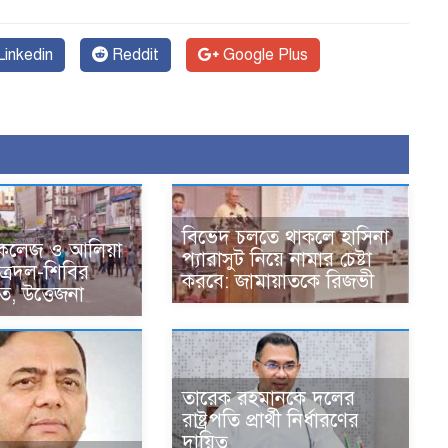
inkedin
Reddit
Google Plus
বিভেদ চলতে থাকলে হাসিনা
 কলেজ ও আলিয়া
প্যারাসুট নিয়ে নামার চেষ্টা
াত্রদল-শিবির
করবে: জামায়াতকে রিজভী
ত, উত্তেজনা
তারেক রহমানকে দলের
রাষ্ট্রপতি প্রার্থী নির্ধারণের
দায়িত্ব