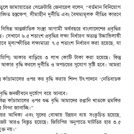
্রশ্ন তুলে জামায়াতের সেক্রেটারি জেনারেল বলেন, “বর্তমান বিনিয়োগ
ঙ্ক্ষিত হস্তক্ষেপ, সীমাহীন দুর্নীতি এবং বৈষম্যমূলক নীতির কারণে
িন্ন আন্তর্জাতিক সংস্থা আগামী অর্থবছরে বাংলাদেশের প্রবৃদ্ধির
েখানে ৬.৫ শতাংশ প্রবৃদ্ধির লক্ষ্য নির্ধারণ অত্যন্ত উচ্চাভিলাষী
বে মূল্যস্ফীতির লক্ষ্যমাত্রা ৭.৫ শতাংশ নির্ধারণ করা হয়েছে, যা
(এডিপি) আকার বাড়িয়ে ৩ লাখ কোটি টাকা করা হয়েছে। কিন্তু
র আকার বৃদ্ধি করলে দুর্নীতি ও অপচয়ের সুযোগ সৃষ্টি হবে। আমরা
ন কাঁচামালের ওপর কর বৃদ্ধি করায় শিল্প উৎপাদনে ‘নেতিবাচক
 বৃদ্ধি জনজীবনে দুর্ভোগ বয়ে আনবে।
ন্ন কাঁচামালের ওপর শুল্ক বৃদ্ধি আমাদের রপ্তানি খাতকে হুমকির
িন্দা জানাচ্ছি।”
য়ের আধিক্য এবং সুদের বোঝায় উন্নয়ন ব্যয় সংকুচিত হয়েছে,
তি বাজেট আরও বিস্তৃত হয়েছে। জিডিপির অনুপাতে ঘাটতির হার ৩.৫
ুক্ত নয়।’