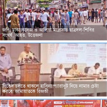
জবি, ঢাকা কলেজ ও আলিয়া মাদ্রাসায় ছাত্রদল-শিবির
সংঘর্ষ, আহত, উত্তেজনা
বিভেদ চলতে থাকলে হাসিনা প্যারাসুট নিয়ে নামার চেষ্টা
করবে: জামায়াতকে রিজভী