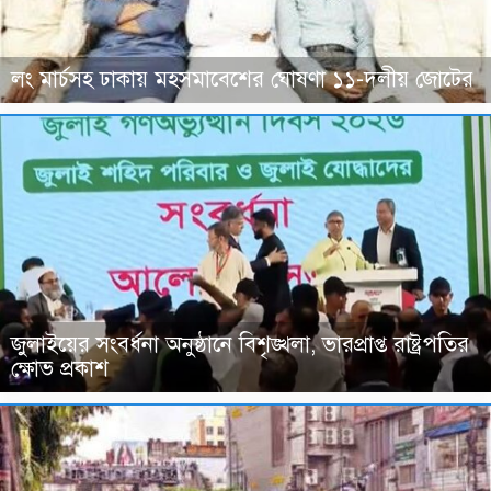
লং মার্চসহ ঢাকায় মহসমাবেশের ঘোষণা ১১-দলীয় জোটের
জুলাইয়ের সংবর্ধনা অনুষ্ঠানে বিশৃঙ্খলা, ভারপ্রাপ্ত রাষ্ট্রপতির
ক্ষোভ প্রকাশ