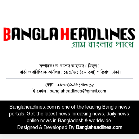
বিভেদ চলতে থাকলে হাসিনা প্যারাসুট
নিয়ে নামার চেষ্টা করবে: জামায়াতকে
রিজভী
ফ্যাসিস্টদের ফটোকপি বিএনপির মধ্যে
দেখতে পাচ্ছি : জামায়াত আমির
সম্পাদকঃ ড: রাশেদ আহমেদ ( মিতুল )
বার্তা ও বাণিজ্যিক কার্যালয় : ১৯৫/২/১ (৫ম তলা) শান্তিবাগ, ঢাকা।
দুবাইয়ে বেনজীরের জামিন বাতিলে কাজ
ফোন : +৮৮০১৯৩৬১৭৮০৫৫
করছে সরকার
ই-মেইল : banglaheadlines@gmail.com
Banglaheadlines.com is one of the leading Bangla news
portals, Get the latest news, breaking news, daily news,
তারেক রহমানকে দলের রাষ্ট্রপতি প্রার্থী
online news in Bangladesh & worldwide.
নির্ধারণের দায়িত্ব
Designed & Developed By
Banglaheadlines.com